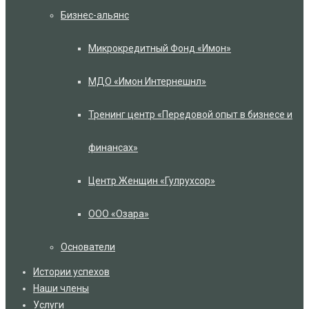
Бизнес-альянс
Микрокредитный Фонд «Имон»
МДО «Имон Интернешнл»
Тренинг центр «Передовой опыт в бизнесе и
финансах»
Центр Женщин «Гулрухсор»
ООО «Озара»
Основатели
Истории успехов
Наши члены
Услуги