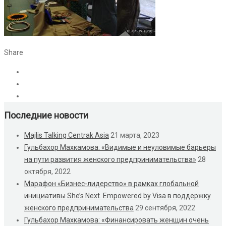
Share
Последние новости
Majlis Talking Centrak Asia
21 марта, 2023
Гульбахор Махкамова: «Видимые и неуловимые барьеры
на пути развития женского предпринимательства»
28
октября, 2022
Марафон «Бизнес-лидерство» в рамках глобальной
инициативы She’s Next. Empowered by Visa в поддержку
женского предпринимательства
29 сентября, 2022
Гульбахор Махкамова: «Финансировать женщин очень