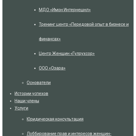
МДО «Имон Интернешнл»
Тренинг центр «Передовой опыт в бизнесе и
финансах»
Центр Женщин «Гулрухсор»
ООО «Озара»
Основатели
Истории успехов
Наши члены
Услуги
Юридическая консультация
Лоббирование прав и интересов женщин-