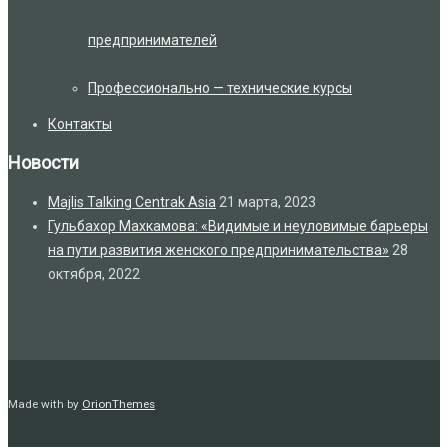
предпринимателей
Профессионально — технические курсы
Контакты
Новости
Majlis Talking Centrak Asia
21 марта, 2023
Гульбахор Махкамова: «Видимые и неуловимые барьеры
на пути развития женского предпринимательства»
28
октября, 2022
Made with
by
OrionThemes