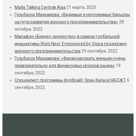
Majlis Talking Centrak Asia
21 марта, 2023
Гульбахор Махкамова: «Видимые и неуловимые барьеры
на пути развития женского предпринимательства»
28
октября, 2022
Марафон «Бизнес-лидерство» в рамках глобальной
инициативы She’s Next. Empowered by Visa в поддержку
женского предпринимательства
29 сентября, 2022
Гульбахор Махкамова: «Финансировать женщин очень
привлекательно для финансовых игроков рынка»
19
сентября, 2022
Cпециалист программы Фулбрайт Эрин Кили в НАДЖТ
6
сентября, 2022