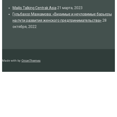
Majlis Talking Centrak Asia
21 марта, 2023
Гульбахор Махкамова: «Видимые и неуловимые барьеры
на пути развития женского предпринимательства»
28
октября, 2022
Made with
by
OrionThemes