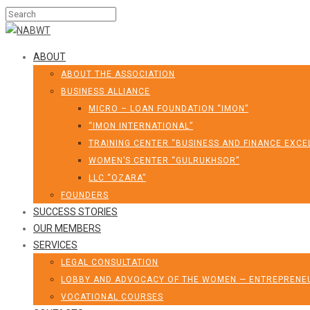
ABOUT
ABOUT THE ASSOCIATION
BUSINESS ALLIANCE
MICRO – LOAN FOUNDATION “IMON”
“IMON INTERNATIONAL”
TRAINING CENTER “BUSINESS AND FINANCE EXCE
WOMEN’S CENTER “GULRUKHSOR”
LLC “OZARA”
FOUNDERS
SUCCESS STORIES
OUR MEMBERS
SERVICES
LEGAL CONSULTATION
LOBBY AND ADVOCACY OF THE WOMEN — ENTREPRENEU
VOCATIONAL COURSES