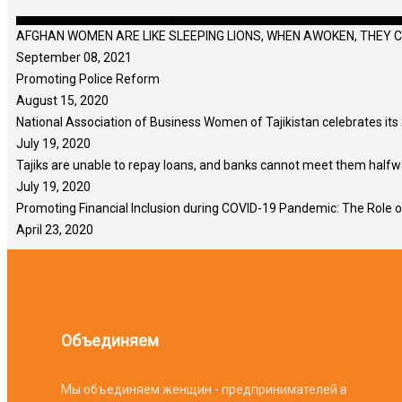
PLAY A WONDERFUL ROLE IN ANY SOC
Police Reform
Tajikistan celebrates its 25th anniversa
banks cannot meet them halfway
The Role of Microfinance Institutions (
AFGHAN WOMEN ARE LIKE SLEEPING LIONS, WHEN AWOKEN, THEY C
September 08, 2021
Promoting Police Reform
August 15, 2020
National Association of Business Women of Tajikistan celebrates its
July 19, 2020
Tajiks are unable to repay loans, and banks cannot meet them half
July 19, 2020
Promoting Financial Inclusion during COVID-19 Pandemic: The Role of
April 23, 2020
Объединяем
Мы объединяем женщин - предпринимателей в