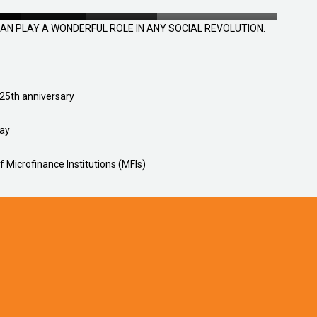
IAL REVOLUTION.
ry
MFIs)
AN PLAY A WONDERFUL ROLE IN ANY SOCIAL REVOLUTION.
 25th anniversary
way
 Microfinance Institutions (MFIs)