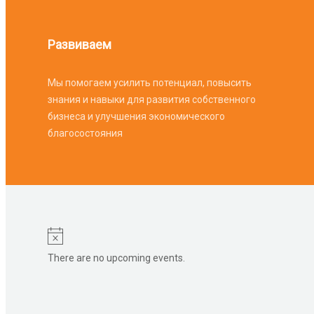
Развиваем
Мы помогаем усилить потенциал, повысить
знания и навыки для развития собственного
бизнеса и улучшения экономического
благосостояния
There are no upcoming events.